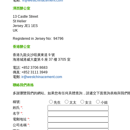
電郵:
ir@westchinacement.com
澤西辦公室
13 Castle Street
St Helier
Jersey JE1 1ES
UK
Registered in Jersey No: 94796
香港辦公室
香港九龍尖沙咀廣東道 9 號
海港城港威大廈第 6 座 37 樓 3705 室
電話: +852 3706 8683
傳真: +852 3111 3949
電郵:
ir@westchinacement.com
聯絡我們表格
多謝瀏覽我們的網站。如果您有任何具體查詢，請遞交下面查詢表格與我們聯
稱號:
先生
太太
女士
小姐
姓氏
*
:
名字
*
:
電郵地址
*
:
公司名稱
*
: