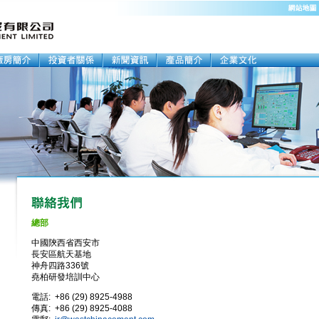
總部
中國陝西省西安市
長安區航天基地
神舟四路336號
堯柏研發培訓中心
電話: +86 (29) 8925-4988
傳真: +86 (29) 8925-4088