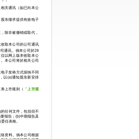
送相关通讯（如已向本公
向股东徵求提供有效电子
效，除非被撤销或取代，
式收取本公司的公司通讯
司通讯。倘本公司於28
意仅以网上版本收取本公
）。本公司将於相关公司
就电子发佈方式採纳不同
，以(a)通知股东新安排
证券上市规则（「
上市规
动的任何文件，包括但不
要报告；(b)中期报告及
代表委任表格。
联络资料。倘本公司根据