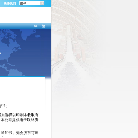
(1)
讯
：
股东选择以印刷本收取有
向本公司提供电子联络资
出通知书，知会股东可透
」）。