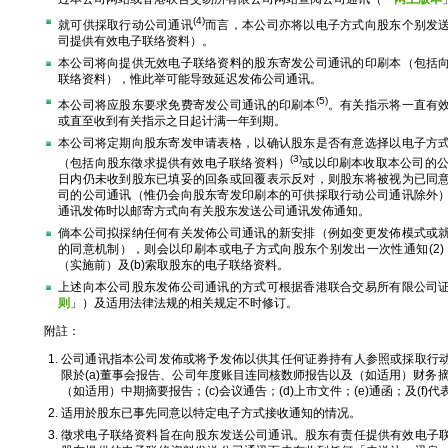
(4)
就可供採取行动公司通讯
而言，本公司亦将以电子方式向股东个别发
司提供有效电子联络资料）。
本公司将向提供无效电子联络资料的股东寄发公司通讯的印刷本（包括
联络资料），惟此举可能导致延迟发佈公司通讯。
(5)
本公司将应股东要求免费寄发公司通讯的印刷本
。有关指示将一直有
或直至收到有关指示之日起计满一年到期。
本公司将定期向股东寄发申请表格，以确认股东是否有意选择以电子方
(3)
（包括向股东徵求提供有效电子联络资料）
或以印刷本收取本公司的公
日内仍未收到股东已填妥的回条或回覆表示反对，则股东将被视为已同
司的公司通讯（惟仍会向股东寄发印刷本的可供採取行动公司通讯除外
通讯发佈时以邮寄方式向有关股东发送公司通讯发佈通知。
倘本公司拟採纳任何有关发佈公司通讯的新安排（例如变更发佈模式或
的同意机制），则会以印刷本或电子方式向股东个别发出一次性通知(2) 
（实施前）及(b)索取股东的电子联络资料。
上述向本公司股东发佈公司通讯的方式可根据香港联合交易所有限公司
则
」）及适用法律法规的相关规定不时修订。
附註：
公司通讯指本公司发佈或将予发佈以供其任何证券持有人参照或採取行
限於(a)董事会报告、公司年度账目连同核数师报告以及（如适用）财务摘
（如适用）中期摘要报告；(c)会议通告；(d)上市文件；(e)通函；及(f)
适用於股东已事先同意以特定电子方式接收通知的情况。
徵求电子联络资料旨在向股东发送公司通讯。股东有责任提供有效电子