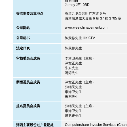
St Helier
Jersey JE1 0BD
香港主要营业地点
香港九龙尖沙咀广东道 9 号
海港城港威大厦第 6 座 37 楼 3705 室
www.westchinacement.com
公司网站
公司秘书
陈兢修先生 HKICPA
法定代表
陈兢修先生
审核委员会成员
李港卫先生（主席）
谭竞正先生
朱东先生
冯涛先生
薪酬委员会成员
谭竞正先生（主席）
张继民先生
李港卫先生
朱东先生
提名委员会成员
张继民先生（主席）
李港卫先生
谭竞正先生
Computershare Investor Services (Chann
泽西主要股份过户登记处